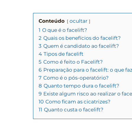
Conteúdo
ocultar
1
O que é o facelift?
2
Quais os benefícios do facelift?
3
Quem é candidato ao facelift?
4
Tipos de facelift
5
Como é feito o Facelift?
6
Preparação para o facelift: o que fa
7
Como é o pós-operatório?
8
Quanto tempo dura o facelift?
9
Existe algum risco ao realizar o face
10
Como ficam as cicatrizes?
11
Quanto custa o facelift?