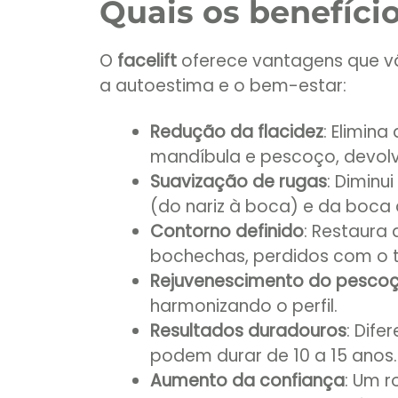
Quais os benefício
O
facelift
oferece vantagens que v
a autoestima e o bem-estar:
Redução da flacidez
: Elimin
mandíbula e pescoço, devolv
Suavização de rugas
: Diminu
(do nariz à boca) e da boca 
Contorno definido
: Restaura
bochechas, perdidos com o 
Rejuvenescimento do pesco
harmonizando o perfil.
Resultados duradouros
: Dife
podem durar de 10 a 15 anos.
Aumento da confiança
: Um r