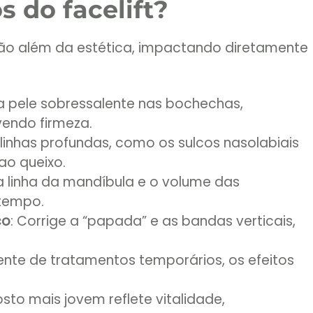
s do facelift?
ão além da estética, impactando diretamente
a a pele sobressalente nas bochechas,
endo firmeza.
i linhas profundas, como os sulcos nasolabiais
ao queixo.
 a linha da mandíbula e o volume das
tempo.
ço
: Corrige a “papada” e as bandas verticais,
rente de tratamentos temporários, os efeitos
osto mais jovem reflete vitalidade,