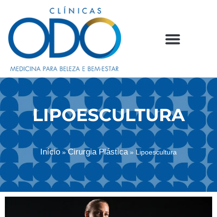
LIPOESCULTURA
Início
Cirurgia Plástica
»
»
Lipoescultura