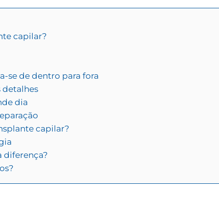
te capilar?
a-se de dentro para fora
 detalhes
nde dia
reparação
splante capilar?
gia
a diferença?
los?